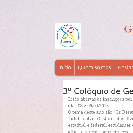
G
Início
Quem somos
Ensin
3º Colóquio de G
Estão abertas as inscrições pa
dias 08 e 09/05/2018.
O tema deste ano são "Os Desa
Público-alvo: Gestores dos div
estadual e federal, estudantes
afins, e interessados em geral.