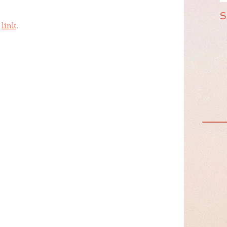
S
 
link
.