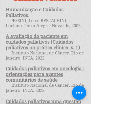
Humanização e Cuidados
Paliativos.
PESSINI, Leo e BERTACHINI,
Luciana. Porto Alegre: Novartis, 2003.
A avaliação do paciente em
cuidados paliativos (Cuidados
paliativos na prática clínica, v. 1)
Instituto Nacional de Câncer. Rio de
Janeiro: INCA, 2022.
Cuidados paliativos em oncologia :
orientações para agentes
comunitários de saúde
Instituto Nacional de Câncer. Rio de
Janeiro: INCA, 2022.
Cuidados paliativos uma questão
de direitos humanos, saúde e
cidadania
Ernani Costa Mendes, Luiz Carlos
Fadel de Vasconcellos (orgs.). 1. ed.